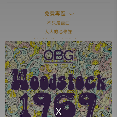
免費專區
不只是崑曲
大大的必修課
音樂會導聆‧聽眾獨享
品味經典2.0
音樂任我行2.0