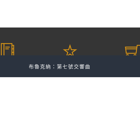
愛 更多
愛 傾聽
愛 收
布魯克納：第七號交響曲
節目表
AOD隨選收聽
精選推薦
最新消息
AOD獨賣專區
購物
AOD、Online付費方案
訂單查
登入會員
隨選隨聽 Q & A
電子發票
退換貨