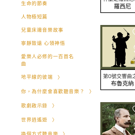
生命的節奏
羅西尼
人物極短篇
兒童床邊音樂故事
寧靜致遠 心領神悟
愛樂人必修的一百首名
曲
地平線的彼端
布魯克納
你，為什麼會喜歡聽音樂？
歌劇啟示錄
世界逍遙遊
換個方式聽音樂