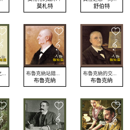
莫札特
舒伯特
第O號交響曲之謎？
布魯克納站錯邊了嗎？
布魯克納的交響曲，為什麼會有不同的樂譜版本呢？
布魯克納
布魯克納