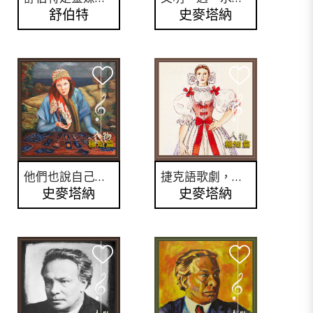
舒伯特
史麥塔納
他們也說自己是「波西米亞人」？
捷克語歌劇，你聽過嗎？
史麥塔納
史麥塔納