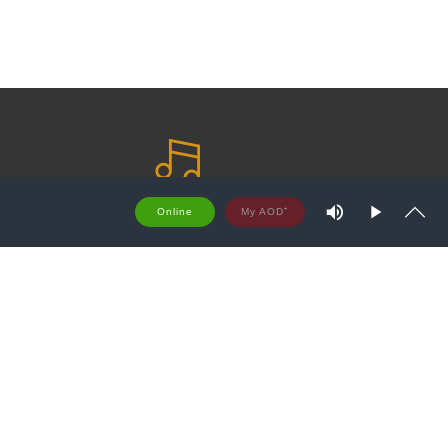
M
藏
愛 咖啡
Online
u
P
S
t
S
l
h
e
a
o
y
w
商品
關於愛樂咖啡
t
r
車
愛樂原生咖啡豆
e
詢
咖啡音樂
a
問題
愛咖啡 Q & A
m
T
原則
配送及退換貨需知
y