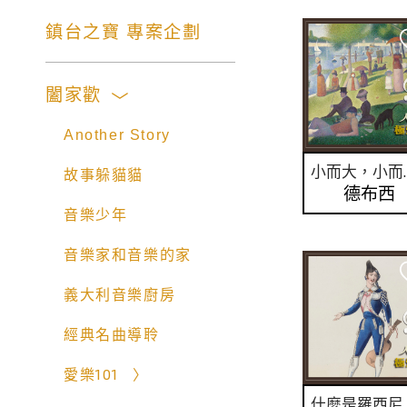
鎮台之寶 專案企劃
闔家歡
Another Story
小而大，小
故事躲貓貓
德布西
音樂少年
音樂家和音樂的家
義大利音樂廚房
經典名曲導聆
愛樂101
什麼