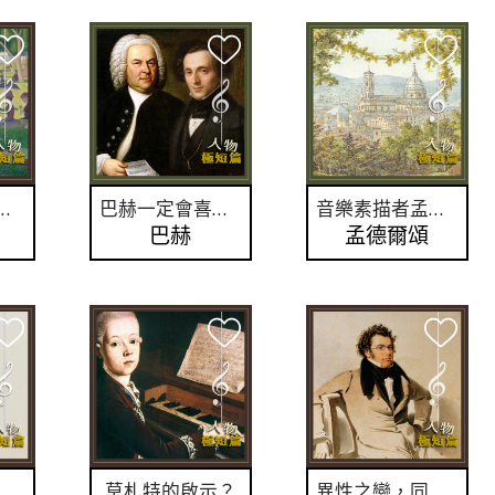
而美，如何以瞬間表現永恆？
巴赫一定會喜歡孟德爾頌
音樂素描者孟德爾頌
巴赫
孟德爾頌
是羅西尼式漸強？
莫札特的啟示？
異性之戀，同性之愛？