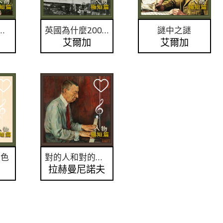
作品由我來詮釋！
英國為什麼200年不出作曲家？
謎中之謎
艾爾加
艾爾加
特色
對的人和對的位子？
拉赫曼尼諾夫