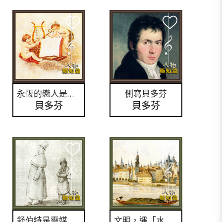
永恆的戀人是誰？
側寫貝多芬
貝多芬
貝多芬
舒伯特是靈媒嗎？
文明，遇「水」，則「發」？