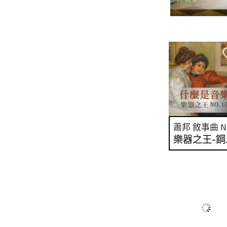
蕭邦 敘事曲 NO
樂器