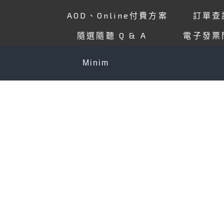
AOD、Online付費方案
訂單查
隨選隨聽 Q & A
電子發票
退換貨
Minim
關於 愛
官方Line
登入會員
人才招募
會員專區
會員服務條款
智財權說明