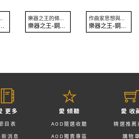
練習曲與夜曲為例
樂器之王的條件是什麼？
作曲家思想與哲理的媒介
之王-鋼琴 No.5
樂器之王-鋼琴 No.4
樂器之王-鋼琴 No.3
愛 更多
愛 傾聽
愛 收
節目表
AOD隨選收聽
精選推薦
最新消息
AOD獨賣專區
購物