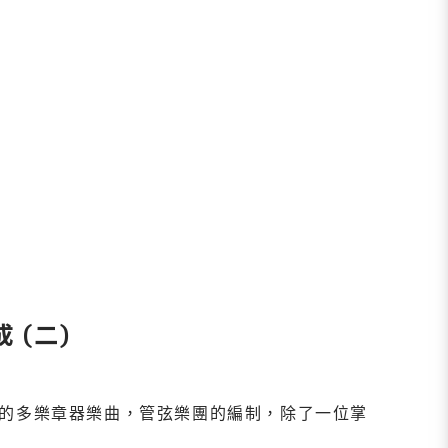
成 (二)
的多樂章器樂曲，管弦樂團的編制，除了一位掌