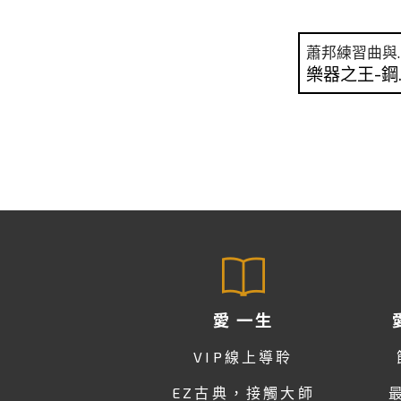
蕭邦
樂器
愛 一生
VIP線上導聆
EZ古典，接觸大師