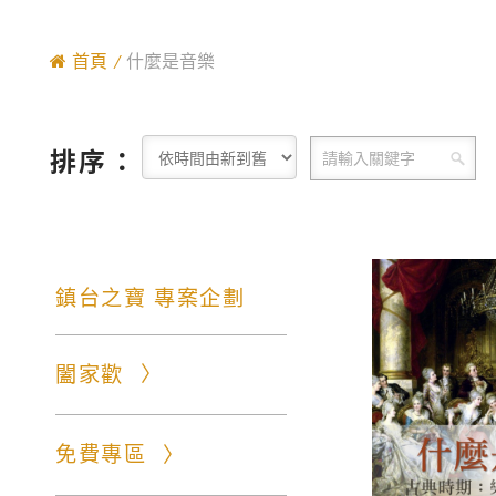
首頁
什麼是音樂
排序：
鎮台之寶 專案企劃
闔家歡
免費專區