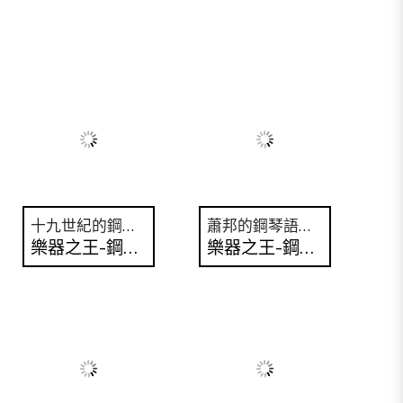
十九世紀的鋼琴小品
蕭邦的鋼琴語言？
樂器之王-鋼琴 No.7
樂器之王-鋼琴 No.6