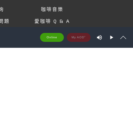
詢
咖啡音樂
問題
愛咖啡 Q & A
原則
配送及退換貨需知
M
Online
u
P
S
t
S
l
h
e
a
o
y
w
t
r
e
a
m
T
y
p
e