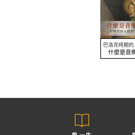
巴洛克時
什麼是音
愛 一生