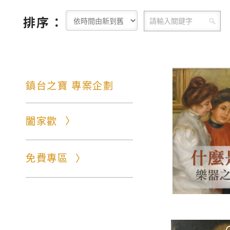
排序：
鎮台之寶 專案企劃
闔家歡
免費專區