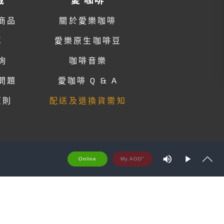
商品
關於愛樂咖啡
車
愛樂原生咖啡豆
詢
咖啡音樂
問題
愛咖啡 Q & A
原則
配送及退換貨需知
M
Online
u
P
S
t
S
l
h
e
a
o
y
w
t
r
e