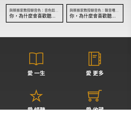
音樂塗鴉國
與蔡振家教授聊音色：音色如何影響情緒？
與蔡振家教授聊音色：聲音嘈雜也有人愛？
你，為什麼會喜歡聽音樂？
你，為什麼會喜歡聽音樂？
那一天，我打開他的日記
經典禮讚
台北歌劇院
一千零一夜
古典音樂名人堂
愛 一生
愛 更多
免費專區
愛 傾聽
愛 收藏