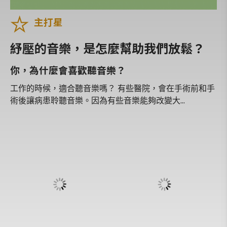
音樂少年
主打星
音樂家和音樂的家
義大利音樂廚房
紓壓的音樂，是怎麼幫助我們放鬆？
經典名曲導聆
你，為什麼會喜歡聽音樂？
愛樂101
工作的時候，適合聽音樂嗎？ 有些醫院，會在手術前和手
生命的節奏
術後讓病患聆聽音樂。因為有些音樂能夠改變大...
人物極短篇
什麼是音樂
歌劇啟示錄
世界逍遙遊
換個方式聽音樂
黑白雙人舞
東方古典