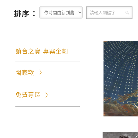
排序：
鎮台之寶 專案企劃
闔家歡
免費專區