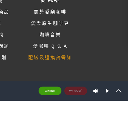
商品
關於愛樂咖啡
車
愛樂原生咖啡豆
詢
咖啡音樂
問題
愛咖啡 Q & A
原則
配送及退換貨需知
M
Online
u
P
S
t
S
l
h
e
a
o
y
w
t
r
e