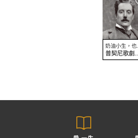
奶油小生
普契尼歌劇
愛 一生