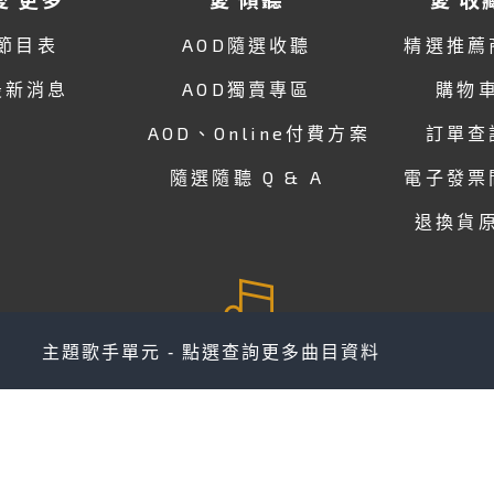
節目表
AOD隨選收聽
精選推薦
最新消息
AOD獨賣專區
購物
AOD、Online付費方案
訂單查
隨選隨聽 Q & A
電子發票
退換貨
主題歌手單元 - 點選查詢更多曲目資料
關於 愛
官方Line
人才招募
會員專區