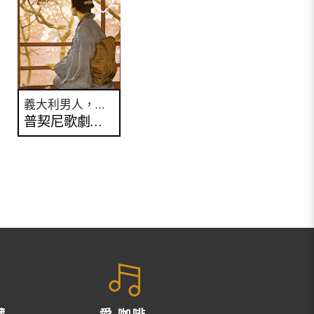
義大利男人，最懂女人？(上)
普契尼歌劇啟示錄
藏
愛 咖啡