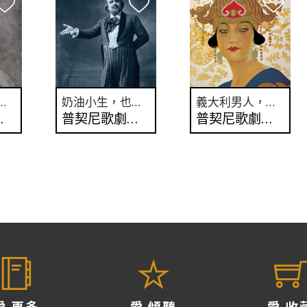
，也有俠骨柔情？(下)
奶油小生，也有俠骨柔情？(上)
義大利男人，最懂女人？(下)
啟示錄
普契尼歌劇啟示錄
普契尼歌劇啟示錄
愛 更多
愛 傾聽
愛 收