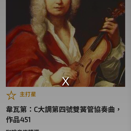
孟德爾頌
布拉姆斯
蕭邦
舒伯特
羅西尼
柴可夫斯基
李斯特
普契尼
德布西
主打星
韋瓦第
拉赫曼尼諾夫
韋瓦第：C大調第四號雙簧管協奏曲，
德弗札克
作品451
佛瑞