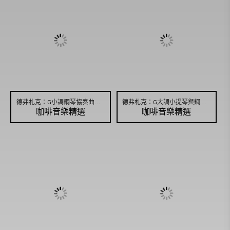
德弗札克：G小調鋼琴協奏曲，作品33，第二樂章
德弗札克：G大調小提琴與鋼琴小奏鳴曲，作品100
咖啡音樂精選
咖啡音樂精選