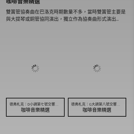
咖啡音樂精選
拉威爾
雙簧管協奏曲在巴洛克時期數量不多，當時雙簧管主要是
小約翰‧史特勞斯
與大提琴或銅管協同演出，獨立作為協奏曲形式演出...
馬勒
韓德爾
帕格尼尼
德弗札克：D小調第七號交響曲，作品70，第二樂章
德弗札克：G大調第八號交響曲，作品88
咖啡音樂精選
咖啡音樂精選