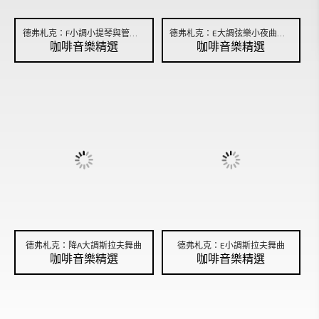
德弗札克：F小調小提琴與管弦樂的浪漫曲
德弗札克：E大調弦樂小夜曲，作品22
咖啡音樂精選
咖啡音樂精選
德弗札克：降A大調斯拉夫舞曲
德弗札克：E小調斯拉夫舞曲
咖啡音樂精選
咖啡音樂精選