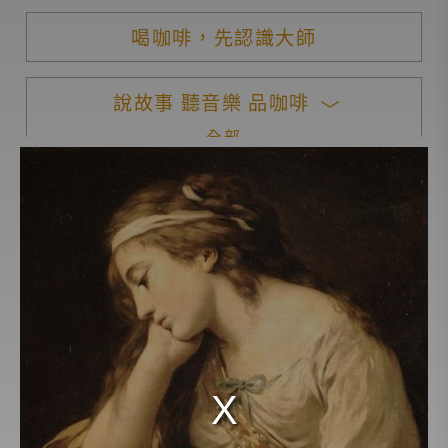
喝咖啡，先認識大師
說故事 聽音樂 品咖啡
全部
莫札特
貝多芬
巴赫
孟德爾頌
布拉姆斯
蕭邦
舒伯特
羅西尼
柴可夫斯基