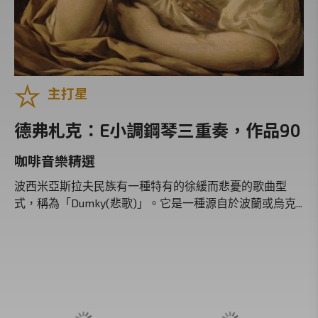
李斯特
普契尼
德布西
主打星
韋瓦第
拉赫曼尼諾夫
德弗札克：E小調鋼琴三重奏，作品90
德弗札克
咖啡音樂精選
佛瑞
波西米亞斯拉夫民族有一種特有的徐緩而悲憂的歌曲型
拉威爾
式，稱為「Dumky(悲歌)」。它是一種源自於波蘭或烏克...
小約翰‧史特勞斯
馬勒
韓德爾
帕格尼尼