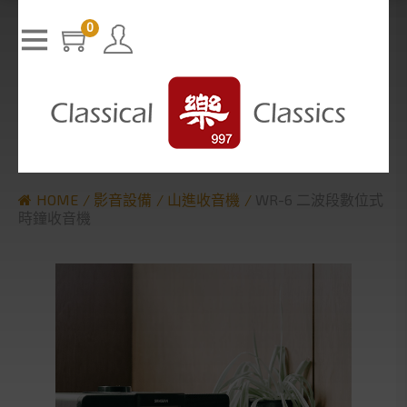
T
h
0
The media could not be loaded, either because the server or n
i
s
etwork failed or because the format is not supported.
i
s
a
m
o
d
a
l
w
i
n
d
o
w
.
HOME
影音設備
山進收音機
WR-6 二波段數位式
時鐘收音機