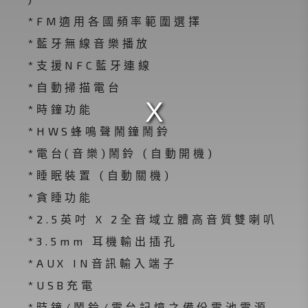
*FM適用各國頻率範圍選擇
*藍牙無線音樂播放
*支援NFC藍牙連線
*自動掃描電台
*時鐘功能
*HWS蜂鳴聲鬧鐘鬧鈴
*電台(音樂)鬧鈴 (自動開機)
*睡眠裝置 (自動關機)
*貪睡功能
*2.5英吋 X 2全音域立體高音質雙喇叭
*3.5mm 耳機輸出插孔
*AUX IN音訊輸入端子
*USB充電
*時鐘/鬧鈴/電台記憶之備份電池電源