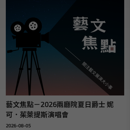
藝文焦點－2026兩廳院夏日爵士 妮
可．茱萊提斯演唱會
2026-08-05