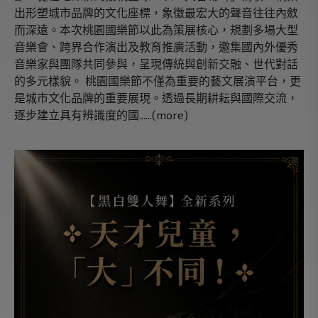
出形塑城市品牌的文化座標，象徵最宏大的聲音往往內斂
而深遠。本次桃園國樂節以此為策展核心，規劃多場大型
音樂會、跨界合作演出及教育推廣活動，邀集國內外優秀
音樂家與團隊共同參與，呈現傳統與創新交融、世代對話
的多元樣貌。 桃園國樂節不僅為重要的藝文展演平台，更
是城市文化品牌的重要展現。透過長期耕耘與國際交流，
逐步建立具有辨識度的國......(more)