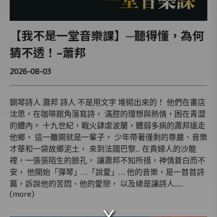
【我不是一堂音樂課】─聽得懂，為何
猜不透！~蕭邦
2026-08-03
鋼琴詩人 蕭邦 詩人 不是用文字 堆砌出來的！ 他們在書店
沈思，在咖啡館角落寫詩， 滿腔的理想與熱情，困在青澀
的體內。 十九世紀，戰火肆虐波蘭，體弱多病的蕭邦遠走
他鄉， 這一離開就是一輩子， 少年帶著僅剩的尊嚴、音樂
才華和一袋故鄉泥土， 來到法國巴黎... 在貴婦人的沙龍
裡，一張張陌生的臉孔， 讓蕭邦不知所措，神情蒼白而不
安， 他開始「彈琴」…「說愛」… 他的音樂，是一首首詩
篇，訴說他的苦悶、他的愛戀， 以及總是讓詩人......
(more)