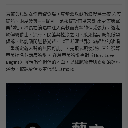
葛萊美焦點女伶閃耀登場，真摯歌喉獻唱浪漫爵士夜 六度
提名、兩度獲獎——妮可．茱萊提斯首度來臺 出身古典聲
樂的她，擅長在演唱中注入柔軟而真摯的情感張力。遊走
於傳統爵士、流行、民謠與搖滾之間，茱萊提斯既能低迴
傾訴，也能瞬間迸發光芒。《百老匯世界》盛讚她的演唱
「重新定義人聲的無限可能」，亮眼表現使她連三年獲葛
萊美提名並兩度獲獎。 在葛萊美獲獎專輯《How Love
Begins》展現唱作俱佳的才華，以細膩嗓音與靈動的鋼琴
演奏，歌詠愛情多重樣貌......(more)