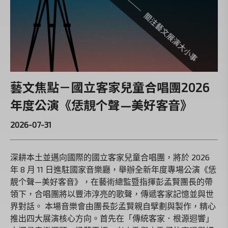
藝文焦點－國立客家兒童合唱團2026
年度公演《恁靚个聲—美好客音》
2026-07-31
深耕本土並邁向國際的國立客家兒童合唱團，將於 2026
年 8 月 11 日進駐國家音樂廳，舉辦全新年度專場公演《恁
靚个聲—美好客音》，在藝術總監暨指揮彭孟賢團長的帶
領下，合唱團將以豐沛淳亮的歌聲，傳遞客家記憶並與世
界對話。 本場音樂會由團長彭孟賢親自擘劃與製作，精心
推出四大展演核心方向。首先在「傳統客家．根源迴響」