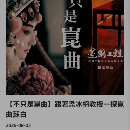
【不只是崑曲】跟著梁冰枬教授一探崑
曲蘇白
2026-08-03