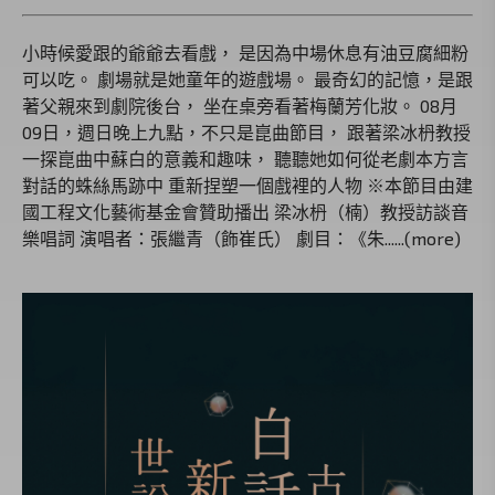
小時候愛跟的爺爺去看戲， 是因為中場休息有油豆腐細粉
可以吃。 劇場就是她童年的遊戲場。 最奇幻的記憶，是跟
著父親來到劇院後台， 坐在桌旁看著梅蘭芳化妝。 08月
09日，週日晚上九點，不只是崑曲節目， 跟著梁冰枬教授
一探崑曲中蘇白的意義和趣味， 聽聽她如何從老劇本方言
對話的蛛絲馬跡中 重新捏塑一個戲裡的人物 ※本節目由建
國工程文化藝術基金會贊助播出 梁冰枬（楠）教授訪談音
樂唱詞 演唱者：張繼青（飾崔氏） 劇目：《朱......(more)