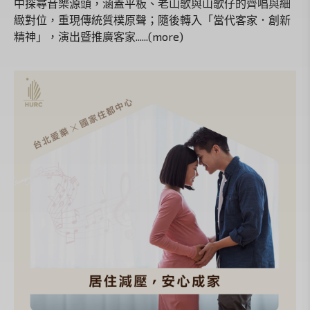
中探尋音樂源頭，涵蓋平板、老山歌與山歌仔的齊唱與細
緻對位，重現傳統質樸原聲；隨後轉入「當代客家．創新
精神」，演出暨推廣客家......(more)