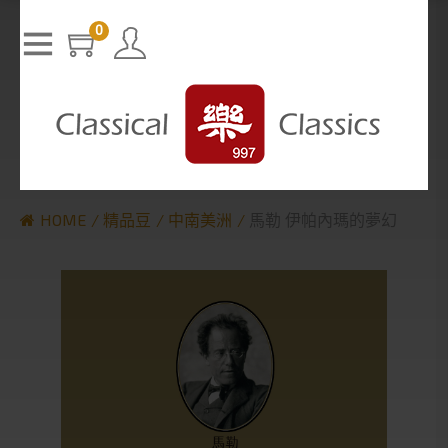
T
h
0
The media could not be loaded, either because the server or n
i
s
etwork failed or because the format is not supported.
i
s
a
m
o
d
a
l
w
i
n
d
o
w
.
HOME
精品豆
中南美洲
馬勒 伊帕內瑪的夢幻