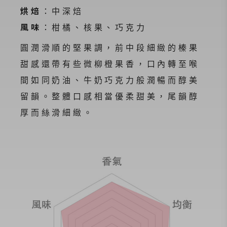
烘焙
：中深焙
風味
：柑橘、核果、巧克力
圓潤滑順的堅果調，前中段細緻的榛果
甜感還帶有些微柳橙果香，口內轉至喉
間如同奶油、牛奶巧克力般潤暢而醇美
留韻。整體口感相當優柔甜美，尾韻醇
厚而絲滑細緻。