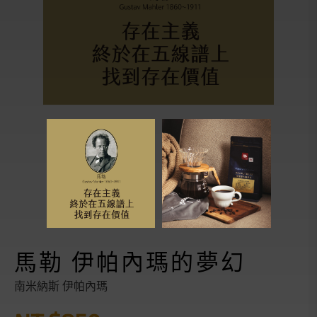
馬勒 伊帕內瑪的夢幻
南米納斯 伊帕內瑪