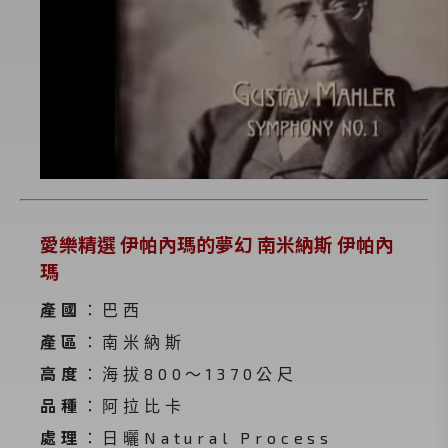
愛樂精選 伊帕內瑪的夢幻 南米納斯 伊帕內
瑪
產國
：巴西
產區
：南米納斯
高度
：海拔800～1370公尺
品種
：阿拉比卡​
處理
：日曬Natural Process