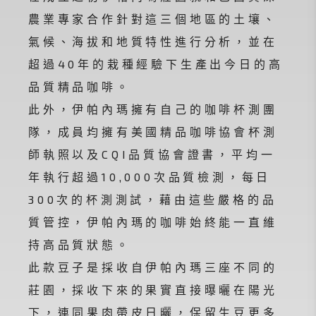
農業專家合作針對這三個地區的土壤、
氣候、海拔和地質特性進行分析，並在
超過40年的栽種經驗下生產出今日的高
品質精品咖啡。
此外，伊帕內瑪擁有自己的咖啡杯測團
隊，成員均擁有美國精品咖啡協會杯測
師執照以及CQI品質協會證書，平均一
年執行超過10,000次品質檢測，每日
300次的杯測測試，藉由這些嚴格的品
質管控，伊帕內瑪的咖啡始終能一直維
持高品質狀態。
此款豆子是採收自伊帕內瑪三座不同的
莊園，採收下來的果實直接曝曬在陽光
下，連同果肉帶皮日曬，保留生豆更多