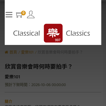
T
h
The media could not be loaded, either because the server or n
i
s
etwork failed or because the format is not supported.
i
0
s
a
m
o
d
a
l
w
i
n
d
o
w
.
首頁
愛樂101
欣賞音樂會時何時要拍手？
欣賞音樂會時何時要拍手？
愛樂101
預計下架時間：2026-10-06 00:00:00
簡介