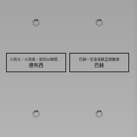
免費專區
小而大，小而美，如何以瞬間表現永恆？
巴赫一定會喜歡孟德爾頌
德布西
巴赫