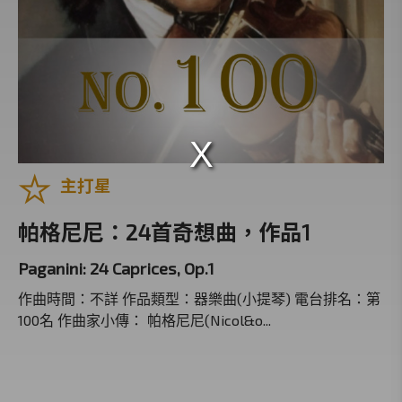
世界逍遙遊
換個方式聽音樂
黑白雙人舞
什麼是音樂
東方古典
主打星
音樂塗鴉國
那一天，我打開他的日記
帕格尼尼：24首奇想曲，作品1
經典禮讚
Paganini: 24 Caprices, Op.1
台北歌劇院
作曲時間：不詳 作品類型：器樂曲(小提琴) 電台排名：第
一千零一夜
100名 作曲家小傳： 帕格尼尼(Nicol&o...
古典音樂名人堂