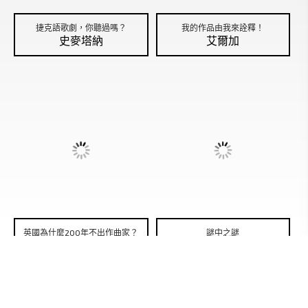
捷克語歌劇，你聽過嗎？
我的作品由我來詮釋！
史麥塔納
艾爾加
英國為什麼200年不出作曲家？
謎中之謎
艾爾加
艾爾加