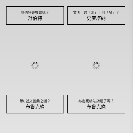
舒伯特是靈媒嗎？
文明，遇「水」，則「發」？
舒伯特
史麥塔納
第O號交響曲之謎？
布魯克納站錯邊了嗎？
布魯克納
布魯克納