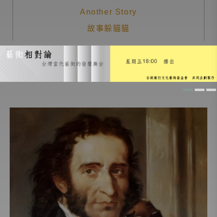
Another Story
故事躲貓貓
音樂少年
音樂家和音樂的家
義大利音樂廚房
經典名曲導聆
愛樂101
生命的節奏
人物極短篇
兒童床邊音樂故事
寧靜致遠 心領神悟
愛樂人必修的一百首名曲
歌劇啟示錄