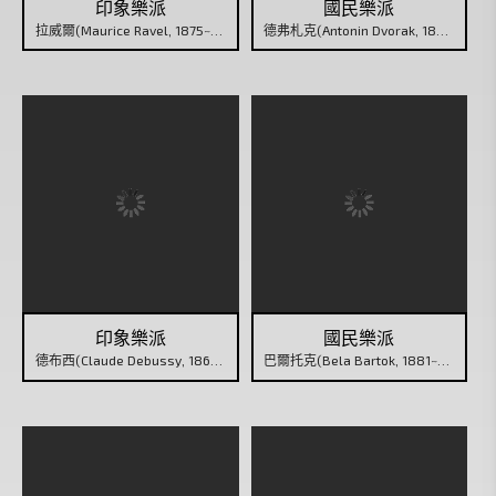
印象樂派
國民樂派
拉威爾(Maurice Ravel, 1875~1937)
德弗札克(Antonin Dvorak, 1841~1904)
印象樂派
國民樂派
德布西(Claude Debussy, 1862~1918)
巴爾托克(Bela Bartok, 1881~1945)