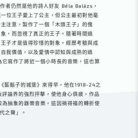
仍然是他的詩人好友 Béla Balázs，
。故事講述一位王子愛上了公主，但公主最初對他毫
公主注意，製作了一個「木頭王子」的傀
形象，而忽視了真正的王子。隨著時間過
的王子才是值得珍惜的對象。經歷考驗與成
、自我價值，以及愛情中認知與成熟的過
k為它寫作了將近一個小時長的音樂，這也算
藍鬍子的城堡》來得早，他在1918-24之
以及評論界的強烈抨擊，使他身心俱疲，作品
於較為抽象的器樂音樂，這因禍得福的轉折使
時代之聲」。