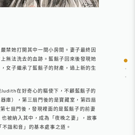
獨嚴禁她打開其中一間小房間。妻子最終因
沾上無法洗去的血跡。藍鬍子回來後發現她
後，女子繼承了藍鬍子的財產，過上新的生
Judith在好奇心的驅使下，不顧藍鬍子的
武器庫），第三扇門後的是寶藏室，第四扇
開第七扇門後，發現裡面的是藍鬍子的前妻
h 也被納入其中，成為「夜晚之妻」，故事
與「不諧和音」的基本處事之道。