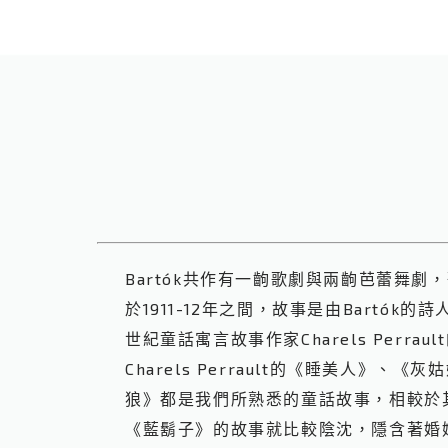
Bartók共作有一齣歌劇與兩齣芭蕾舞劇
於1911-12年之間，故事是由Bartók的詩人朋
世紀童話寓言故事作家Charels Perra
Charels Perrault的《睡美人》、
狼》都是我們所熟悉的童話故事，相較於
《藍鬍子》的故事就比較陰沈，隱含著婚