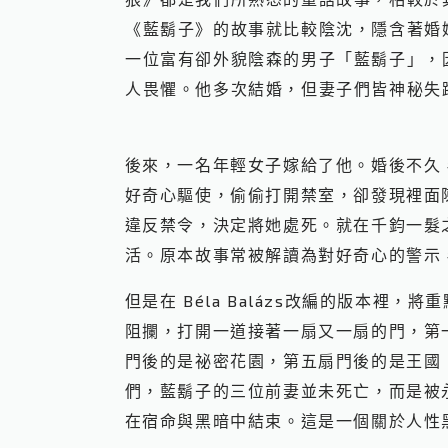
《藍鬍子》的故事就比較陰沈，隱含著婚
一位富有卻外貌陰森的男子「藍鬍子」，
人畏懼。他多次結婚，但妻子們皆神秘失
後來，一名年輕女子嫁給了他。婚後不久
好奇心驅使，偷偷打開禁室，卻發現裡面
違反禁令，決定將她處死。就在千鈞一髮
活。原本故事常被解讀為對好奇心的警示
但是在 Béla Balázs改編的版本裡
阻攔，打開一道接著一扇又一扇的門，第
門後的是祕密花園，第五扇門後的是王國（
們，藍鬍子的三位前妻並未死亡，而是被永
在宿命與黑暗中結束。這是一個關於人性黑