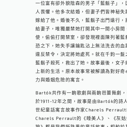
一位富有卻外貌陰森的男子「藍鬍子」，
人畏懼。他多次結婚，但妻子們皆神秘失
嫁給了他。婚後不久，藍鬍子出門遠行，
給妻子，唯獨嚴禁她打開其中一間小房間
使，偷偷打開禁室，卻發現裡面陳列著藍
恐之下，她失手讓鑰匙沾上無法洗去的血
違反禁令，決定將她處死。就在千鈞一髮
藍鬍子殺死，救出了她。故事最後，女子
上新的生活。原本故事常被解讀為對好奇
力與婚姻危險的寓言。
Bartók共作有一齣歌劇與兩齣芭蕾舞劇
於1911-12年之間，故事是由Bartók的詩人朋
世紀童話寓言故事作家Charels Perra
Charels Perrault的《睡美人》、
狼》都是我們所熟悉的童話故事，相較於