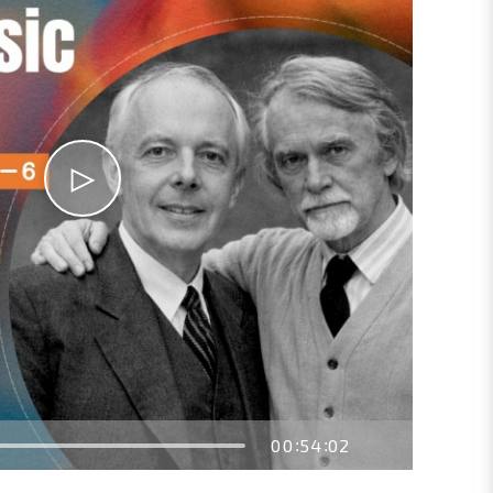
00
54
02
:
: