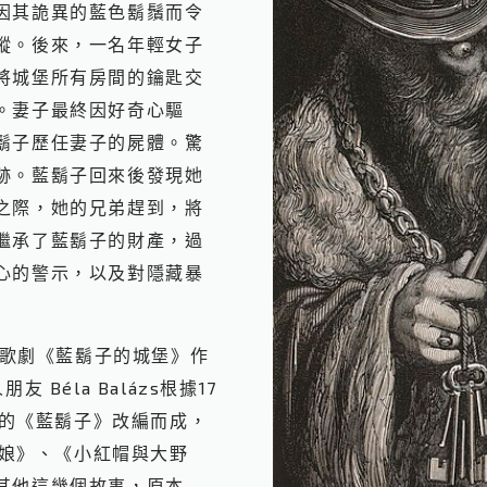
因其詭異的藍色鬍鬚而令
蹤。後來，一名年輕女子
將城堡所有房間的鑰匙交
。妻子最終因好奇心驅
鬍子歷任妻子的屍體。驚
跡。藍鬍子回來後發現她
之際，她的兄弟趕到，將
繼承了藍鬍子的財產，過
心的警示，以及對隱藏暴
，歌劇《藍鬍子的城堡》作
友 Béla Balázs根據17
ult的《藍鬍子》改編而成，
《灰姑娘》、《小紅帽與大野
其他這幾個故事，原本