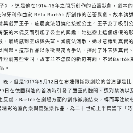
子》，這是他在1914-16年之間所創作的芭蕾默劇，劇本的作者
ce）是匈牙利作曲家 Béla Bartók 所創作的芭蕾默劇
驗與戲弄王子，施展魔法阻撓他接近公主。王子為了吸引
誇張的木偶反而引起了公主的興趣，她迷戀上這個虛假的
殼，最終感到空虛與失望。當魔法消散，她才意識到真實
以團聚。這部作品以象徵與寓言手法，探討了外表與真實
短劇有些雷同，故事並不怎麼的新奇有趣，不過Bartó
作品。
，但是1917年5月12日在布達佩斯歌劇院的首演卻是比《
1月27日在德國科隆的首演時引發了嚴重的醜聞、遭到禁演
反感，Bartók在劇場方面的創作徹底結束，轉而專注
作出他最精彩的室內樂與管弦樂作品，為二十世紀上半葉留下「