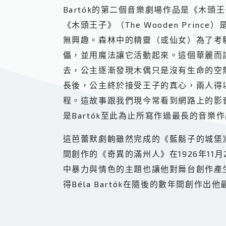
Bartók的第二個音樂劇場作品是《木頭王
《木頭王子》（The Wooden Prin
無興趣。森林中的精靈（或仙女）為了考
儡，並用魔法讓它活動起來。這個華麗而
去，公主逐漸發現木偶只是沒有生命的空
長後，公主終於接受王子的真心，兩人得
程。這故事跟我們現今常看到網路上的影音
是Bartók至此為止所寫作過最長的音樂
這芭蕾默劇齣雖然完成的《藍鬍子的城堡》晚
間創作的《奇異的滿州人》在1926年1
中暴力與情色的主題也讓他對舞台創作產生
得Béla Bartók在隨後的數年間創