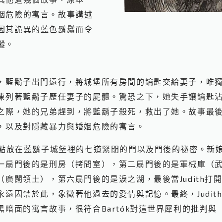
姻危險的寓言。故事講述
因其詭異的藍色鬍鬚而令
蹤。
，藍鬍子出門遠行，將城堡所有房間的鑰匙交給妻子，唯
陳列著藍鬍子歷任妻子的屍體。驚恐之下，她失手讓鑰匙
之際，她的兄弟趕到，將藍鬍子殺死，救出了她。故事最
，以及對隱藏暴力與婚姻危險的寓言。
，將重點放在藍鬍子城堡裡的七道緊閉的門以及門後的祕密。新娘
一扇門後的是刑房（拷問室），第二扇門後的是軍械庫（
廣闊領土），第六扇門後的是淚之湖，最後當Judith打
遠囚禁於此，象徵著他過去的愛情與記憶。最終，Judit
暗面的寓言故事，很符合Bartók對這世界犀利的批判