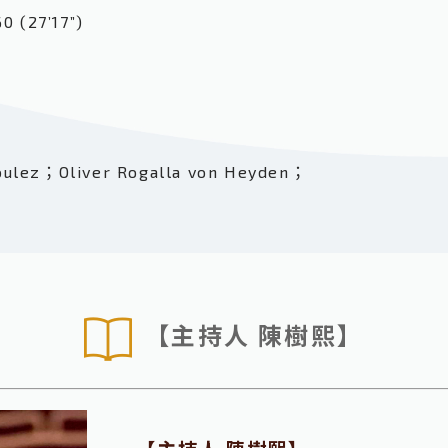
 (27’17”)
oulez；Oliver Rogalla von Heyden；
【主持人 陳樹熙】