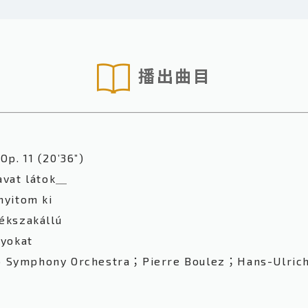
播出曲目
 11 (20’36”)
vat látok＿
yitom ki
kszakállú
yokat
 Symphony Orchestra；Pierre Boulez；Hans-Ulric