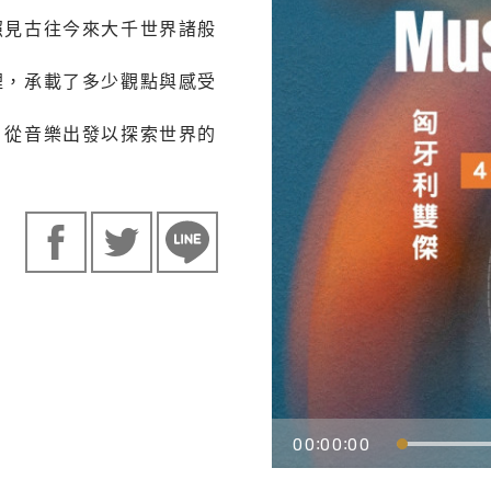
照見古往今來大千世界諸般
裡，承載了多少觀點與感受
，從音樂出發以探索世界的
00
00
00
:
: